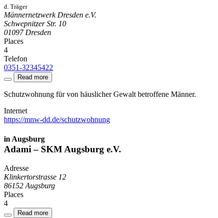
d. Träger
Männernetzwerk Dresden e.V.
Schwepnitzer Str. 10
01097
Dresden
Places
4
Telefon
0351-32345422
Read more
Schutzwohnung für von häuslicher Gewalt betroffene Männer.
Internet
https://mnw-dd.de/schutzwohnung
in Augsburg
Adami – SKM Augsburg e.V.
Adresse
Klinkertorstrasse 12
86152
Augsburg
Places
4
Read more