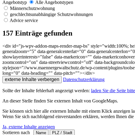
Angebotstyp
Alle Angebotstypen
Männerschutzwohnung
geschlechtsunabhängige Schutzwohnungen
Advice service
157
Einträge gefunden
<div id="js-wpv-addon-maps-render-map-bs" style="width:100%; he
generalzoom="5" data-generalcenterlat="0" data-generalcenterlon="
showlayerinterests="false" data-markericon="" data-markericonhove
zoomcontrol="on" data-streetviewcontrol="off" data-backgroundcolor
stylejson="//www.maennergewaltschutz.de/wp-content/plugins/toolset-
long="0" data-heading="" data-pitch=""></div>
externe Inhalte verbergen
Datenschutzerklärung
Sollte der Inhalte fehlerhaft angezeigt werden:
laden Sie die Seite bitt
An dieser Stelle finden Sie externen Inhalt von GoogleMaps.
Sie können sich hier alle externen Inhalte mit einem Klick anzeigen l
Wenn Sie sich nachfolgend einverstanden erklären, werden Ihnen die 
Ja, externe Inhalte anzeigen
Sortieren nach
Name
PLZ / Stadt