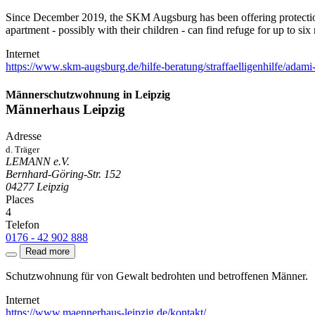
Since December 2019, the SKM Augsburg has been offering protectio
apartment - possibly with their children - can find refuge for up to six
Internet
https://www.skm-augsburg.de/hilfe-beratung/straffaelligenhilfe/adam
Männerschutzwohnung
in Leipzig
Männerhaus Leipzig
Adresse
d. Träger
LEMANN e.V.
Bernhard-Göring-Str. 152
04277
Leipzig
Places
4
Telefon
0176 - 42 902 888
Read more
Schutzwohnung für von Gewalt bedrohten und betroffenen Männer.
Internet
https://www.maennerhaus-leipzig.de/kontakt/