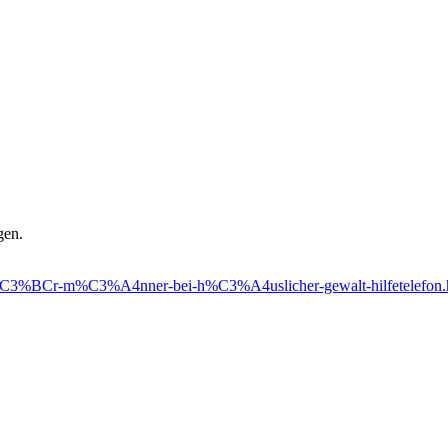
gen.
tz-f%C3%BCr-m%C3%A4nner-bei-h%C3%A4uslicher-gewalt-hilfetelefon.