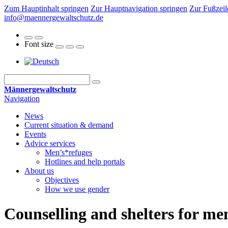
Zum Hauptinhalt springen
Zur Hauptnavigation springen
Zur Fußzeil
info@maennergewaltschutz.de
Font size
Männergewaltschutz
Navigation
News
Current situation & demand
Events
Advice services
Men’s*refuges
Hotlines and help portals
About us
Objectives
How we use gender
Counselling and shelters for men