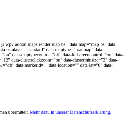
 js-wpv-addon-maps-render-map-bs " data-map="map-bs" data-
 data-osmlayer="standard" data-maptype="roadmap" data-
"on" data-maptypecontrol="off" data-fullscreencontrol="on" data-
="12" data-clusterclickzoom="on" data-clusterminsize="2" data-
w="off" data-markerid="" data-location="" data-lat="0" data-
men übermittelt.
Mehr dazu in unserer Datenschutzerklärung.