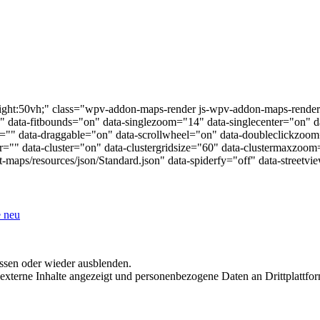
ight:50vh;" class="wpv-addon-maps-render js-wpv-addon-maps-render
0" data-fitbounds="on" data-singlezoom="14" data-singlecenter="on"
r="" data-draggable="on" data-scrollwheel="on" data-doubleclickzoom=
="" data-cluster="on" data-clustergridsize="60" data-clustermaxzoom
maps/resources/json/Standard.json" data-spiderfy="off" data-streetvie
e neu
assen oder wieder ausblenden.
externe Inhalte angezeigt und personenbezogene Daten an Drittplattfor