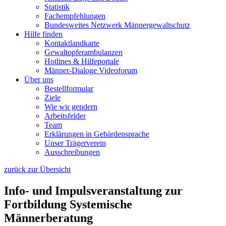
Statistik
Fachempfehlungen
Bundesweites Netzwerk Männergewaltschutz
Hilfe finden
Kontaktlandkarte
Gewaltopfer­ambulanzen
Hotlines & Hilfeportale
Männer-Dialoge Videoforum
Über uns
Bestellformular
Ziele
Wie wir gendern
Arbeitsfelder
Team
Erklärungen in Gebärdensprache
Unser Trägerverein
Ausschreibungen
zurück zur Übersicht
Info- und Impulsveranstaltung zur
Fortbildung Systemische
Männerberatung