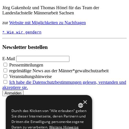
Jörg Gakenholz und Thomas Hönel für das Team der
Landesfachstelle Männerarbeit Sachsen
zur
Website mit Möglichkeiten zu Nachfragen
* Wie wir gendern
Newsletter bestellen
E-Mail
Pressemitteilungen
regelmäßige News aus der Männer*gewaltschutzarbeit
Veranstaltungshinweise
Ich habe die Datenschutzbestimmungen gelesen, verstanden und
akzeptiere sie.
×
Durch das Klicken von "Alle erlauben" geben
GERMAN
Sie dieser Internetseite, deren Partnern und
Dritten die Einwilligung personenbezogene
ENGLISH
Daten zu verarbeiten.
Weitere Hinweise