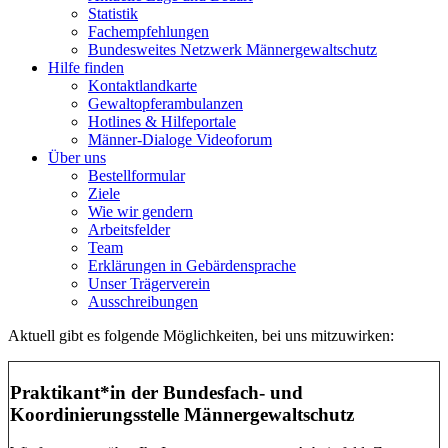
Statistik
Fachempfehlungen
Bundesweites Netzwerk Männergewaltschutz
Hilfe finden
Kontaktlandkarte
Gewaltopfer­ambulanzen
Hotlines & Hilfeportale
Männer-Dialoge Videoforum
Über uns
Bestellformular
Ziele
Wie wir gendern
Arbeitsfelder
Team
Erklärungen in Gebärdensprache
Unser Trägerverein
Ausschreibungen
Aktuell gibt es folgende Möglichkeiten, bei uns mitzuwirken:
Praktikant*in der Bundesfach- und
Koordinierungsstelle Männergewaltschutz