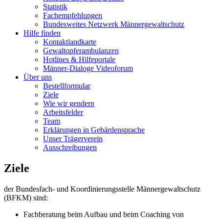
Statistik
Fachempfehlungen
Bundesweites Netzwerk Männergewaltschutz
Hilfe finden
Kontaktlandkarte
Gewaltopfer­ambulanzen
Hotlines & Hilfeportale
Männer-Dialoge Videoforum
Über uns
Bestellformular
Ziele
Wie wir gendern
Arbeitsfelder
Team
Erklärungen in Gebärdensprache
Unser Trägerverein
Ausschreibungen
Ziele
der Bundesfach- und Koordinierungsstelle Männergewaltschutz
(BFKM) sind:
Fachberatung beim Aufbau und beim Coaching von