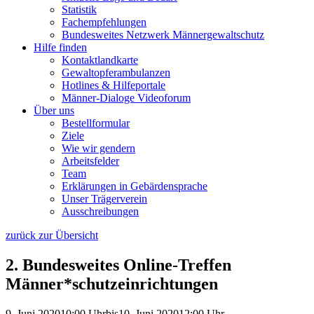
Statistik
Fachempfehlungen
Bundesweites Netzwerk Männergewaltschutz
Hilfe finden
Kontaktlandkarte
Gewaltopfer­ambulanzen
Hotlines & Hilfeportale
Männer-Dialoge Videoforum
Über uns
Bestellformular
Ziele
Wie wir gendern
Arbeitsfelder
Team
Erklärungen in Gebärdensprache
Unser Trägerverein
Ausschreibungen
zurück zur Übersicht
2. Bundesweites Online-Treffen
Männer*schutzeinrichtungen
9. Juni 2020
10:00 Uhr
bis
10. Juni 2020
12:00 Uhr