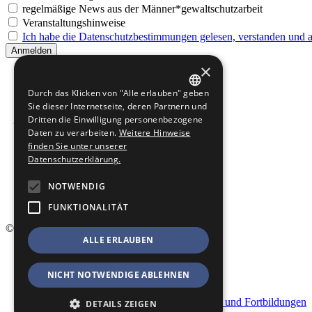
regelmäßige News aus der Männer*gewaltschutzarbeit
Veranstaltungshinweise
Ich habe die Datenschutzbestimmungen gelesen, verstanden und ak
×
Durch das Klicken von "Alle erlauben" geben
GERMAN
Sie dieser Internetseite, deren Partnern und
Dritten die Einwilligung personenbezogene
ENGLISH
Daten zu verarbeiten.
Weitere Hinweise
finden Sie unter unserer
Datenschutzerklärung.
NOTWENDIG
FUNKTIONALITÄT
© 2026 Männergewaltschutz
ALLE ERLAUBEN
Startseite
Kontakt
NICHT NOTWENDIGE ABLEHNEN
Impressum
Datenschutz
Geschäftsbedingungen für Veranstaltungen und Fortbildungen
DETAILS ZEIGEN