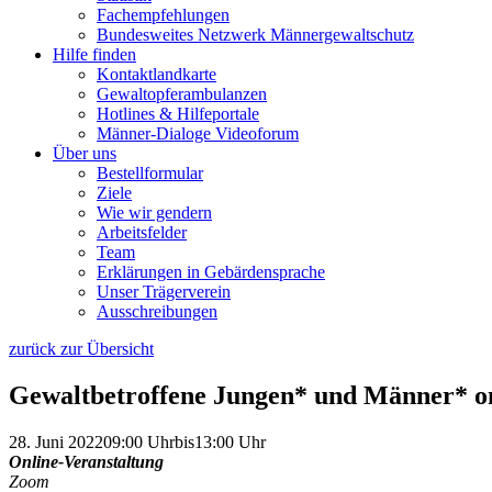
Fachempfehlungen
Bundesweites Netzwerk Männergewaltschutz
Hilfe finden
Kontaktlandkarte
Gewaltopfer­ambulanzen
Hotlines & Hilfeportale
Männer-Dialoge Videoforum
Über uns
Bestellformular
Ziele
Wie wir gendern
Arbeitsfelder
Team
Erklärungen in Gebärdensprache
Unser Trägerverein
Ausschreibungen
zurück zur Übersicht
Gewaltbetroffene Jungen* und Männer* on
28. Juni 2022
09:00 Uhr
bis
13:00 Uhr
Online-Veranstaltung
Zoom