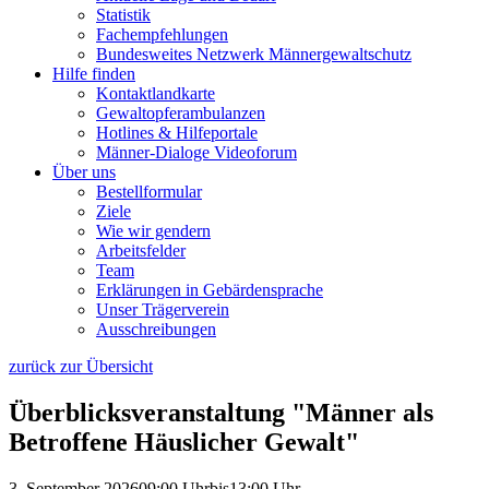
Statistik
Fachempfehlungen
Bundesweites Netzwerk Männergewaltschutz
Hilfe finden
Kontaktlandkarte
Gewaltopfer­ambulanzen
Hotlines & Hilfeportale
Männer-Dialoge Videoforum
Über uns
Bestellformular
Ziele
Wie wir gendern
Arbeitsfelder
Team
Erklärungen in Gebärdensprache
Unser Trägerverein
Ausschreibungen
zurück zur Übersicht
Überblicksveranstaltung "Männer als
Betroffene Häuslicher Gewalt"
3. September 2026
09:00 Uhr
bis
13:00 Uhr