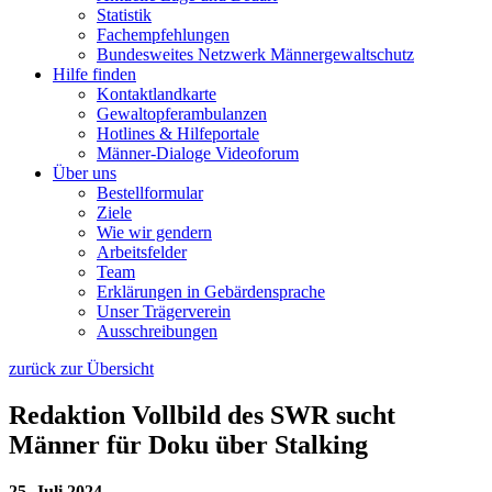
Statistik
Fachempfehlungen
Bundesweites Netzwerk Männergewaltschutz
Hilfe finden
Kontaktlandkarte
Gewaltopfer­ambulanzen
Hotlines & Hilfeportale
Männer-Dialoge Videoforum
Über uns
Bestellformular
Ziele
Wie wir gendern
Arbeitsfelder
Team
Erklärungen in Gebärdensprache
Unser Trägerverein
Ausschreibungen
zurück zur Übersicht
Redaktion Vollbild des SWR sucht
Männer für Doku über Stalking
25. Juli 2024