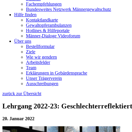
Fachempfehlungen
Bundesweites Netzwerk Männergewaltschutz
Hilfe finden
Kontaktlandkarte
Gewaltopfer­ambulanzen
Hotlines & Hilfeportale
Männer-Dialoge Videoforum
Über uns
Bestellformular
Ziele
Wie wir gendern
Arbeitsfelder
Team
Erklärungen in Gebärdensprache
Unser Trägerverein
Ausschreibungen
zurück zur Übersicht
Lehrgang 2022-23: Geschlechterreflektier
20. Januar 2022