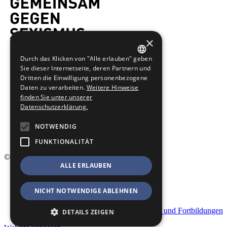
×
Durch das Klicken von "Alle erlauben" geben
GERMAN
Sie dieser Internetseite, deren Partnern und
Dritten die Einwilligung personenbezogene
ENGLISH
Daten zu verarbeiten.
Weitere Hinweise
finden Sie unter unserer
Datenschutzerklärung.
NOTWENDIG
FUNKTIONALITÄT
© 2026 Männergewaltschutz
ALLE ERLAUBEN
Startseite
Kontakt
NICHT NOTWENDIGE ABLEHNEN
Impressum
Datenschutz
Geschäftsbedingungen für Veranstaltungen und Fortbildungen
DETAILS ZEIGEN