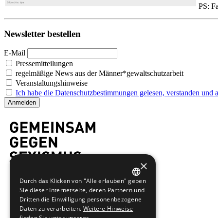
PS: Fa
Newsletter bestellen
E-Mail
Pressemitteilungen
regelmäßige News aus der Männer*gewaltschutzarbeit
Veranstaltungshinweise
Ich habe die Datenschutzbestimmungen gelesen, verstanden und ak
×
Durch das Klicken von "Alle erlauben" geben
GERMAN
Sie dieser Internetseite, deren Partnern und
Dritten die Einwilligung personenbezogene
ENGLISH
Daten zu verarbeiten.
Weitere Hinweise
finden Sie unter unserer