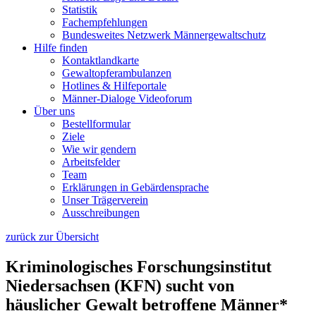
Statistik
Fachempfehlungen
Bundesweites Netzwerk Männergewaltschutz
Hilfe finden
Kontaktlandkarte
Gewaltopfer­ambulanzen
Hotlines & Hilfeportale
Männer-Dialoge Videoforum
Über uns
Bestellformular
Ziele
Wie wir gendern
Arbeitsfelder
Team
Erklärungen in Gebärdensprache
Unser Trägerverein
Ausschreibungen
zurück zur Übersicht
Kriminologisches Forschungsinstitut
Niedersachsen (KFN) sucht von
häuslicher Gewalt betroffene Männer*