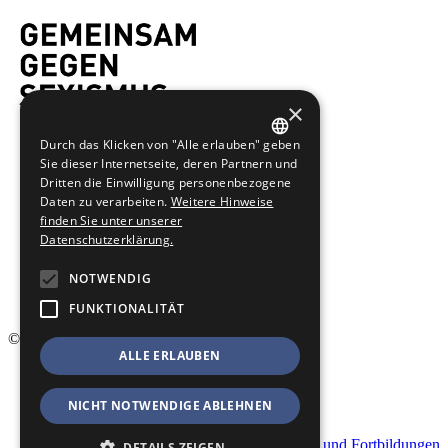
×
Durch das Klicken von "Alle erlauben" geben
GERMAN
Sie dieser Internetseite, deren Partnern und
Dritten die Einwilligung personenbezogene
ENGLISH
Daten zu verarbeiten.
Weitere Hinweise
finden Sie unter unserer
Datenschutzerklärung.
NOTWENDIG
FUNKTIONALITÄT
© 2026 Männergewaltschutz
ALLE ERLAUBEN
Startseite
Kontakt
NICHT NOTWENDIGE ABLEHNEN
Impressum
Datenschutz
Geschäftsbedingungen für Veranstaltungen und Fortbildungen
DETAILS ZEIGEN