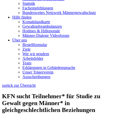
Statistik
Fachempfehlungen
Bundesweites Netzwerk Männergewaltschutz
Hilfe finden
Kontaktlandkarte
Gewaltopfer­ambulanzen
Hotlines & Hilfeportale
Männer-Dialoge Videoforum
Über uns
Bestellformular
Ziele
Wie wir gendern
Arbeitsfelder
Team
Erklärungen in Gebärdensprache
Unser Trägerverein
Ausschreibungen
zurück zur Übersicht
KFN sucht Teilnehmer* für Studie zu
Gewalt gegen Männer* in
gleichgeschlechtlichen Beziehungen