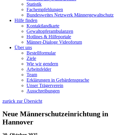
Statistik
Fachempfehlungen
Bundesweites Netzwerk Männergewaltschutz
Hilfe finden
Kontaktlandkarte
Gewaltopfer­ambulanzen
Hotlines & Hilfeportale
Männer-Dialoge Videoforum
Über uns
Bestellformular
Ziele
Wie wir gendern
Arbeitsfelder
Team
Erklärungen in Gebärdensprache
Unser Trägerverein
Ausschreibungen
zurück zur Übersicht
Neue Männerschutzeinrichtung in
Hannover
20. Oktober 2025