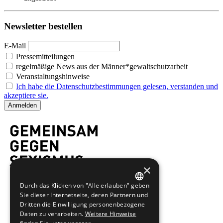
Newsletter bestellen
E-Mail
Pressemitteilungen
regelmäßige News aus der Männer*gewaltschutzarbeit
Veranstaltungshinweise
Ich habe die Datenschutzbestimmungen gelesen, verstanden und
akzeptiere sie.
×
Durch das Klicken von "Alle erlauben" geben
GERMAN
Sie dieser Internetseite, deren Partnern und
Dritten die Einwilligung personenbezogene
ENGLISH
Daten zu verarbeiten.
Weitere Hinweise