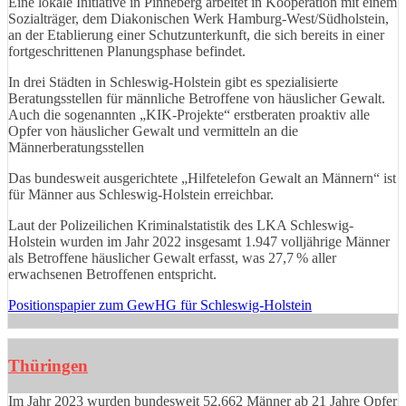
Eine lokale Initiative in Pinneberg arbeitet in Kooperation mit einem
Sozialträger, dem Diakonischen Werk Hamburg-West/Südholstein,
an der Etablierung einer Schutzunterkunft, die sich bereits in einer
fortgeschrittenen Planungsphase befindet.
In drei Städten in Schleswig-Holstein gibt es spezialisierte
Beratungsstellen für männliche Betroffene von häuslicher Gewalt.
Auch die sogenannten „KIK-Projekte“ erstberaten proaktiv alle
Opfer von häuslicher Gewalt und vermitteln an die
Männerberatungsstellen
Das bundesweit ausgerichtete „Hilfetelefon Gewalt an Männern“ ist
für Männer aus Schleswig-Holstein erreichbar.
Laut der Polizeilichen Kriminalstatistik des LKA Schleswig-
Holstein wurden im Jahr 2022 insgesamt 1.947 volljährige Männer
als Betroffene häuslicher Gewalt erfasst, was 27,7 % aller
erwachsenen Betroffenen entspricht.
Positionspapier zum GewHG für Schleswig-Holstein
Thüringen
Im Jahr 2023 wurden bundesweit 52.662 Männer ab 21 Jahre Opfer