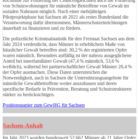
Richtlinie zur Förderung der Chancengleichheit auch die Förderung
von Schutzwohnungen für männliche Betroffene von Gewalt im
sozialen Nahraum möglich. Nach einer mehrjährigen
Pilotprojektphase hat Sachsen ab 2021 als erstes Bundesland die
Verantwortung dafür übernommen, Männerschutzeinrichtungen
dauerhaft zu finanzieren und zu fördern.
Die polizeiliche Kriminalstatistik für den Freistaat Sachsen aus dem
Jahr 2024 verdeutlicht, dass Männer in erheblichem Maße von
häuslicher Gewalt betroffen sind: 30,2 % der registrierten Opfer
waren männlich. Besonders auffällig ist der nahezu ausgeglichene
Anteil bei innerfamiliärer Gewalt (47,4 % männlich, 53,6 %
weiblich), während bei partnerschaftlicher Gewalt Männer 20,4 %
der Opfer ausmachen. Diese Daten unterstreichen die
Notwendigkeit, auch in Sachsen die Unterstützungsangebote für
männliche Gewaltbetroffene weiter auszubauen und deren
spezifische Bedarfe in Prävention, Beratung und Schutzstrukturen
stärker zu berücksichtigen.
Positionspapier zum GewHG für Sachsen
Sachsen-Anhalt
Im Jahr 2023 wurden bundesweit 52.662 Männer ab 21 Jahre Opfer