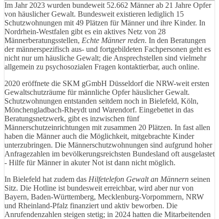
Im Jahr 2023 wurden bundeweit 52.662 Männer ab 21 Jahre Opfer
von häuslicher Gewalt. Bundesweit existieren lediglich 15
Schutzwohnungen mit 49 Plätzen für Männer und ihre Kinder. In
Nordrhein-Westfalen gibt es ein aktives Netz von 28
Männerberatungsstellen,
Echte Männer reden
. In den Beratungen
der männerspezifisch aus- und fortgebildeten Fachpersonen geht es
nicht nur um häusliche Gewalt; die Ansprechstellen sind vielmehr
allgemein zu psychosozialen Fragen kontaktierbar, auch online.
2020 eröffnete die SKM gGmbH Düsseldorf die NRW-weit ersten
Gewaltschutzräume für männliche Opfer häuslicher Gewalt.
Schutzwohnungen entstanden seitdem noch in Bielefeld, Köln,
Mönchengladbach-Rheydt und Warendorf. Eingebettet in das
Beratungsnetzwerk, gibt es inzwischen fünf
Männerschutzeinrichtungen mit zusammen 20 Plätzen. In fast allen
haben die Männer auch die Möglichkeit, mitgebrachte Kinder
unterzubringen. Die Männerschutzwohnungen sind aufgrund hoher
Anfragezahlen im bevölkerungsreichsten Bundesland oft ausgelastet
- Hilfe für Männer in akuter Not ist dann nicht möglich.
In Bielefeld hat zudem das
Hilfetelefon Gewalt an Männern
seinen
Sitz. Die Hotline ist bundesweit erreichbar, wird aber nur von
Bayern, Baden-Württemberg, Mecklenburg-Vorpommern, NRW
und Rheinland-Pfalz finanziert und aktiv beworben. Die
Anrufendenzahlen steigen stetig; in 2024 hatten die Mitarbeitenden