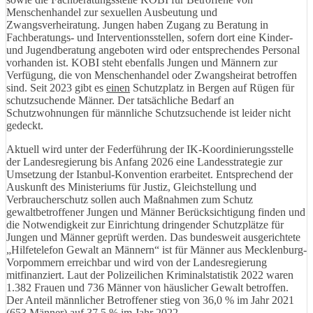
Menschenhandel zur sexuellen Ausbeutung und
Zwangsverheiratung. Jungen haben Zugang zu Beratung in
Fachberatungs- und Interventionsstellen, sofern dort eine Kinder-
und Jugendberatung angeboten wird oder entsprechendes Personal
vorhanden ist. KOBI steht ebenfalls Jungen und Männern zur
Verfügung, die von Menschenhandel oder Zwangsheirat betroffen
sind. Seit 2023 gibt es
einen
Schutzplatz in Bergen auf Rügen für
schutzsuchende Männer. Der tatsächliche Bedarf an
Schutzwohnungen für männliche Schutzsuchende ist leider nicht
gedeckt.
Aktuell wird unter der Federführung der IK-Koordinierungsstelle
der Landesregierung bis Anfang 2026 eine Landesstrategie zur
Umsetzung der Istanbul-Konvention erarbeitet. Entsprechend der
Auskunft des Ministeriums für Justiz, Gleichstellung und
Verbraucherschutz sollen auch Maßnahmen zum Schutz
gewaltbetroffener Jungen und Männer Berücksichtigung finden und
die Notwendigkeit zur Einrichtung dringender Schutzplätze für
Jungen und Männer geprüft werden. Das bundesweit ausgerichtete
„Hilfetelefon Gewalt an Männern“ ist für Männer aus Mecklenburg-
Vorpommern erreichbar und wird von der Landesregierung
mitfinanziert. Laut der Polizeilichen Kriminalstatistik 2022 waren
1.382 Frauen und 736 Männer von häuslicher Gewalt betroffen.
Der Anteil männlicher Betroffener stieg von 36,0 % im Jahr 2021
(653 Männer) auf 37,5 % im Jahr 2022.