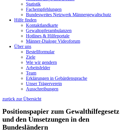
Statistik
Fachempfehlungen
Bundesweites Netzwerk Männergewaltschutz
Hilfe finden
Kontaktlandkarte
Gewaltopfer­ambulanzen
Hotlines & Hilfeportale
Männer-Dialoge Videoforum
Über uns
Bestellformular
Ziele
Wie wir gendern
Arbeitsfelder
Team
Erklärungen in Gebärdensprache
Unser Trägerverein
Ausschreibungen
zurück zur Übersicht
Positionspapier zum Gewalthilfegesetz
und den Umsetzungen in den
Bundesländern