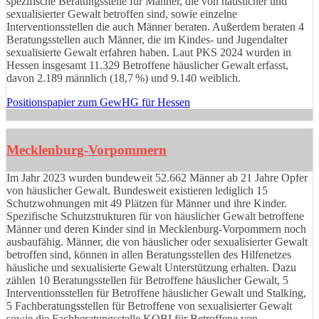
spezifische Beratungsstelle für Männer, die von häuslicher und
sexualisierter Gewalt betroffen sind, sowie einzelne
Interventionsstellen die auch Männer beraten. Außerdem beraten 4
Beratungsstellen auch Männer, die im Kindes- und Jugendalter
sexualisierte Gewalt erfahren haben. Laut PKS 2024 wurden in
Hessen insgesamt 11.329 Betroffene häuslicher Gewalt erfasst,
davon 2.189 männlich (18,7 %) und 9.140 weiblich.
Positionspapier zum GewHG für Hessen
Mecklenburg-Vorpommern
Im Jahr 2023 wurden bundeweit 52.662 Männer ab 21 Jahre Opfer
von häuslicher Gewalt. Bundesweit existieren lediglich 15
Schutzwohnungen mit 49 Plätzen für Männer und ihre Kinder.
Spezifische Schutzstrukturen für von häuslicher Gewalt betroffene
Männer und deren Kinder sind in Mecklenburg-Vorpommern noch
ausbaufähig. Männer, die von häuslicher oder sexualisierter Gewalt
betroffen sind, können in allen Beratungsstellen des Hilfenetzes
häusliche und sexualisierte Gewalt Unterstützung erhalten. Dazu
zählen 10 Beratungsstellen für Betroffene häuslicher Gewalt, 5
Interventionsstellen für Betroffene häuslicher Gewalt und Stalking,
5 Fachberatungsstellen für Betroffene von sexualisierter Gewalt
sowie die Fachberatungsstelle KOBI für Betroffene von