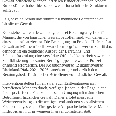
Gewalt betroffene Männer und deren Kinder erkennbar. Andere
Bundesländer haben hier schon weiter fortschrittliche Strukturen
aufgebaut.
Es gibt keine Schutzunterkünfte für männliche Betroffene von
häuslicher Gewalt.
Es bestehen zudem derzeit lediglich drei Beratungsangebote für
Männer, die von häuslicher Gewalt betroffen sind, von denen nur
eines landesfinanziert ist. Die Beteiligung am Projekt „Hilfetelefon
Gewalt an Männern“ stellt zwar einen begrüßenswerten Schritt dar,
dennoch ist ein deutlicher Ausbau der Beratungs- und
Schutzinfrastruktur, eine verstärkte Öffentlichkeitsarbeit sowie die
Sensibilisierung relevanter Berufsgruppen – etwa der Polizei –
dringend erforderlich. Der Koalitionsvertrag „Zukunftsvertrag
Rheinland-Pfalz 2021–2026“ anerkennt grundsätzlich den
Beratungsbedarf männlicher Betroffener von häuslicher Gewalt.
Interventionsstellen führen zwar auch Erstberatungen mit
betroffenen Männern durch, verfügen jedoch in der Regel nicht
über spezialisierte Fachkenntnisse im Umgang mit männlichen
Betroffenen häuslicher Gewalt. Daher erfolgt meist eine
Weiterverweisung an die wenigen vorhandenen spezialisierten
Fachberatungsstellen. Eine gezielte Ansprache betroffener Männer
findet bislang nur in wenigen Interventionsstellen statt.