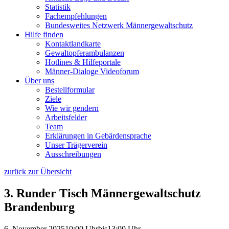
Statistik
Fachempfehlungen
Bundesweites Netzwerk Männergewaltschutz
Hilfe finden
Kontaktlandkarte
Gewaltopfer­ambulanzen
Hotlines & Hilfeportale
Männer-Dialoge Videoforum
Über uns
Bestellformular
Ziele
Wie wir gendern
Arbeitsfelder
Team
Erklärungen in Gebärdensprache
Unser Trägerverein
Ausschreibungen
zurück zur Übersicht
3. Runder Tisch Männergewaltschutz
Brandenburg
6. November 2025
10:00 Uhr
bis
13:00 Uhr