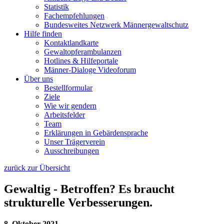
Statistik
Fachempfehlungen
Bundesweites Netzwerk Männergewaltschutz
Hilfe finden
Kontaktlandkarte
Gewaltopfer­ambulanzen
Hotlines & Hilfeportale
Männer-Dialoge Videoforum
Über uns
Bestellformular
Ziele
Wie wir gendern
Arbeitsfelder
Team
Erklärungen in Gebärdensprache
Unser Trägerverein
Ausschreibungen
zurück zur Übersicht
Gewaltig - Betroffen? Es braucht
strukturelle Verbesserungen.
8. Oktober 2021