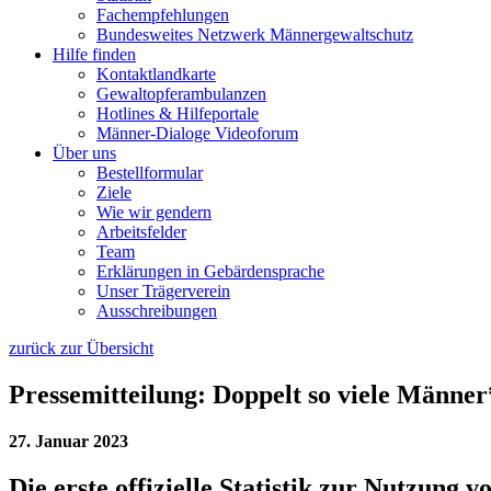
Fachempfehlungen
Bundesweites Netzwerk Männergewaltschutz
Hilfe finden
Kontaktlandkarte
Gewaltopfer­ambulanzen
Hotlines & Hilfeportale
Männer-Dialoge Videoforum
Über uns
Bestellformular
Ziele
Wie wir gendern
Arbeitsfelder
Team
Erklärungen in Gebärdensprache
Unser Trägerverein
Ausschreibungen
zurück zur Übersicht
Pressemitteilung: Doppelt so viele Männer
27. Januar 2023
Die erste offizielle Statistik zur Nutzung