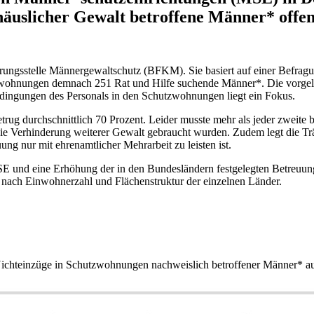
 häuslicher Gewalt betroffene Männer* offen
nierungsstelle Männergewaltschutz (BFKM). Sie basiert auf einer Befr
zwohnungen demnach 251 Rat und Hilfe suchende Männer*. Die vorgelegte
edingungen des Personals in den Schutzwohnungen liegt ein Fokus.
etrug durchschnittlich 70 Prozent. Leider musste mehr als jeder zwei
ie Verhinderung weiterer Gewalt gebraucht wurden. Zudem legt die Träg
ung nur mit ehrenamtlicher Mehrarbeit zu leisten ist.
SE und eine Erhöhung der in den Bundesländern festgelegten Betreuung
t nach Einwohnerzahl und Flächenstruktur der einzelnen Länder.
ichteinzüge in Schutzwohnungen nachweislich betroffener Männer* au