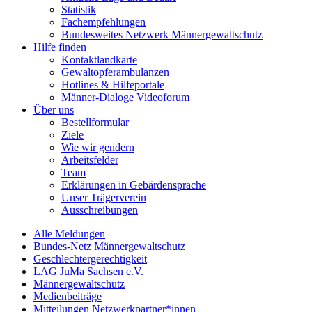
Statistik
Fachempfehlungen
Bundesweites Netzwerk Männergewaltschutz
Hilfe finden
Kontaktlandkarte
Gewaltopfer­ambulanzen
Hotlines & Hilfeportale
Männer-Dialoge Videoforum
Über uns
Bestellformular
Ziele
Wie wir gendern
Arbeitsfelder
Team
Erklärungen in Gebärdensprache
Unser Trägerverein
Ausschreibungen
Alle Meldungen
Bundes-Netz Männergewaltschutz
Geschlechtergerechtigkeit
LAG JuMa Sachsen e.V.
Männergewaltschutz
Medienbeiträge
Mitteilungen Netzwerkpartner*innen